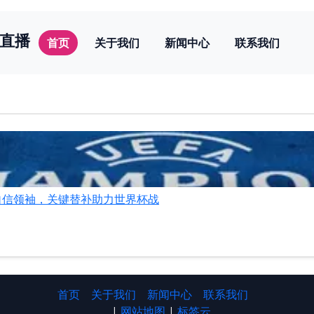
直播
首页
关于我们
新闻中心
联系我们
自信领袖，关键替补助力世界杯战
首页
关于我们
新闻中心
联系我们
|
网站地图
|
标签云