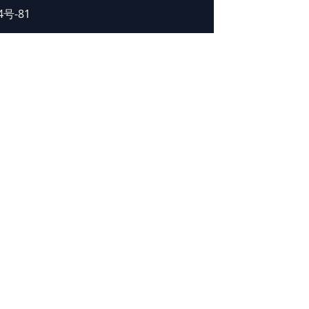
4号-81