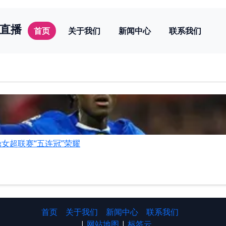
直播
首页
关于我们
新闻中心
联系我们
女超联赛“五连冠”荣耀
首页
关于我们
新闻中心
联系我们
|
网站地图
|
标签云