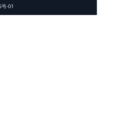
5号-01