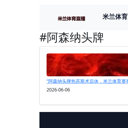
米兰体育
#阿森纳头牌
“阿森纳头牌热苏斯术后休，米兰体育赛
2026-06-06