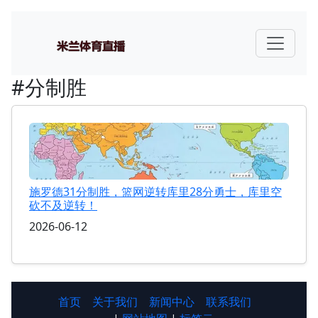
#分制胜
施罗德31分制胜，篮网逆转库里28分勇士，库里空
砍不及逆转！
2026-06-12
首页
关于我们
新闻中心
联系我们