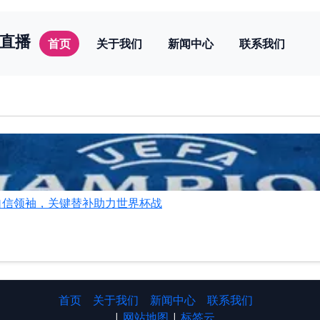
直播
首页
关于我们
新闻中心
联系我们
自信领袖，关键替补助力世界杯战
首页
关于我们
新闻中心
联系我们
|
网站地图
|
标签云