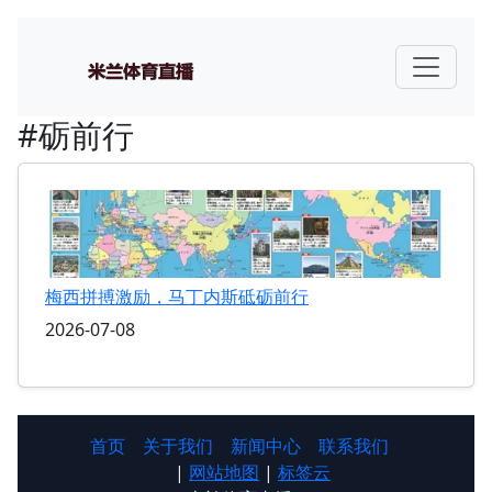
#砺前行
梅西拼搏激励，马丁内斯砥砺前行
2026-07-08
首页
关于我们
新闻中心
联系我们
|
网站地图
|
标签云