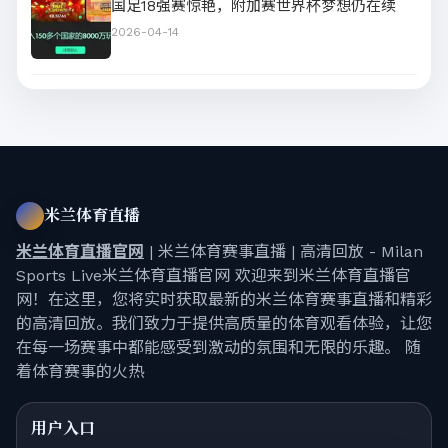
国足18强赛惊艳，附加赛世界杯梦想仍在续
2026-04-14
米兰体育直播
米兰体育直播官网
| 米兰体育赛事直播 | 高清回放 - Milan
Sports Live米兰体育直播官网 欢迎来到米兰体育直播官
网！在这里，您将实时获取最新的米兰体育赛事直播和精彩
的高清回放。我们致力于提供高质量的体育观看体验，让您
在每一场赛事中都能感受到激动的氛围和无限的乐趣。 随
着体育赛事的火热
用户入口