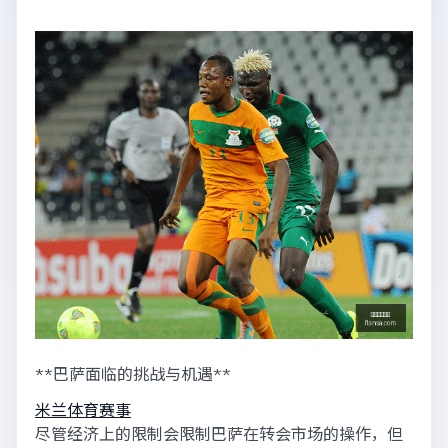
**巴萨面临的挑战与机遇**
米兰体育赛事
尽管经济上的限制会限制巴萨在转会市场的操作，但