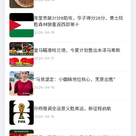
2026-04-19
库里贡献31分8助攻，华子得分28分，勇士险
胜森林狼重返西部第十
2026-04-18
皇马瞄准哈兰德，今夏计划售出本泽马筹款
2026-04-17
“马竞坚定：小蜘蛛地位核心，无意出售”
2026-04-16
孙杨强调全运意义胜奥运，新征程启航
2026-04-15