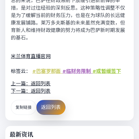
总的来说，巴萨在财政限制下放缓引进新前锋的举
措，是对过往经验的深刻反思。这种策略性调整不仅
是为了缓解当前的财务压力，也是在为球队的长远健
康发展铺路。莱万多夫斯基的未来虽然充满变数，但
育新人和维持财政健康的努力将成为巴萨新时期发展
的基石。
米兰体育直播官网
标签云：
#巴塞罗那面
#临财务限制
#或暂缓签下
上一篇：返回列表
下一篇：返回列表
返回列表
复制链接
最新资讯