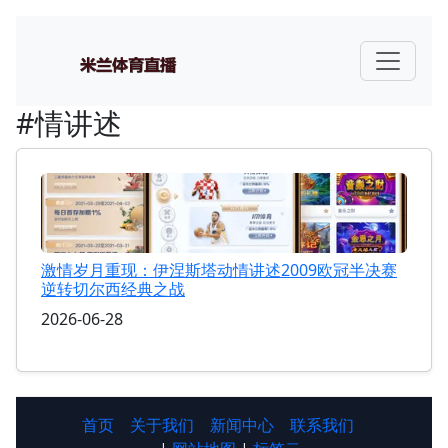
#情讲述
激情岁月重现：伊涅斯塔动情讲述2009欧冠半决赛
逆转切尔西经典之战
2026-06-28
首页
关于我们
新闻中心
联系我们