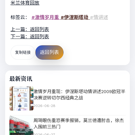
米兰体育回放
标签云：
#激情岁月重
#伊涅斯塔动
#情讲述
上一篇：返回列表
下一篇：返回列表
返回列表
复制链接
最新资讯
激情岁月重现：伊涅斯塔动情讲述2009欧冠半
决赛逆转切尔西经典之战
2026-06-28
周琦眼伤重恐赛季报销，莫兰德遭肘击，徐杰
入围前三热门
2026-06-27