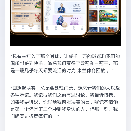
“我有幸打入了那个进球，让成千上万的球迷和我们的
俱乐部感到快乐，随后我们赢得了欧冠和三冠王，那
是一段几乎每天都要流泪的时光
米兰体育回放
。”
“回想起决赛，总是要处理门票、想来看我们的人以及
各种承诺。我记得我们之前有过讨论，我告诉博扬，
如果我要进球，你得给我两张决赛的票。我记不清他
是第一个还是第二个冲到我身边的人，但那一刻，我
们确实是极度疯狂的。”