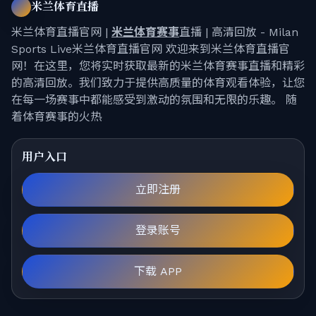
米兰体育直播
米兰体育直播官网 |
米兰体育赛事
直播 | 高清回放 - Milan
Sports Live米兰体育直播官网 欢迎来到米兰体育直播官
网！在这里，您将实时获取最新的米兰体育赛事直播和精彩
的高清回放。我们致力于提供高质量的体育观看体验，让您
在每一场赛事中都能感受到激动的氛围和无限的乐趣。 随
着体育赛事的火热
用户入口
立即注册
登录账号
下载 APP