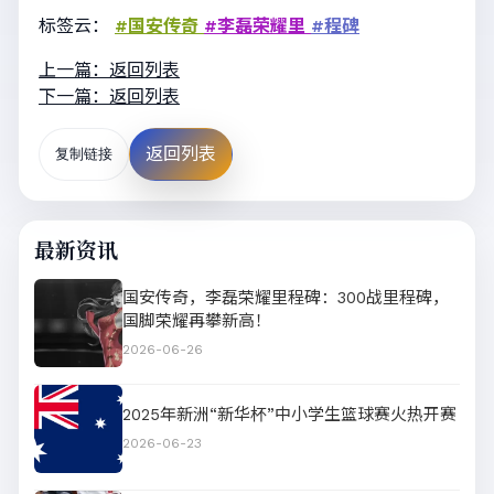
标签云：
#国安传奇
#李磊荣耀里
#程碑
上一篇：返回列表
下一篇：返回列表
返回列表
复制链接
最新资讯
国安传奇，李磊荣耀里程碑：300战里程碑，
国脚荣耀再攀新高！
2026-06-26
2025年新洲“新华杯”中小学生篮球赛火热开赛
2026-06-23