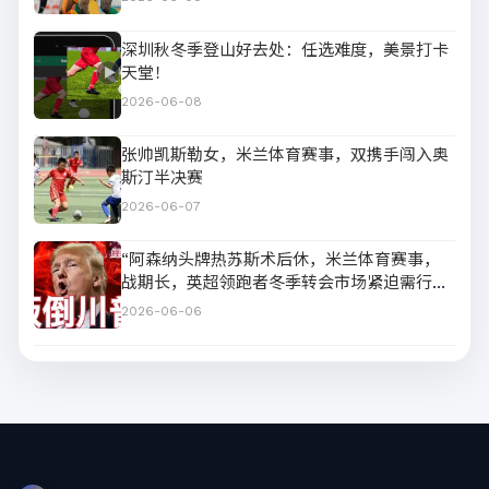
深圳秋冬季登山好去处：任选难度，美景打卡
天堂！
2026-06-08
张帅凯斯勒女，米兰体育赛事，双携手闯入奥
斯汀半决赛
2026-06-07
“阿森纳头牌热苏斯术后休，米兰体育赛事，
战期长，英超领跑者冬季转会市场紧迫需行
动”
2026-06-06