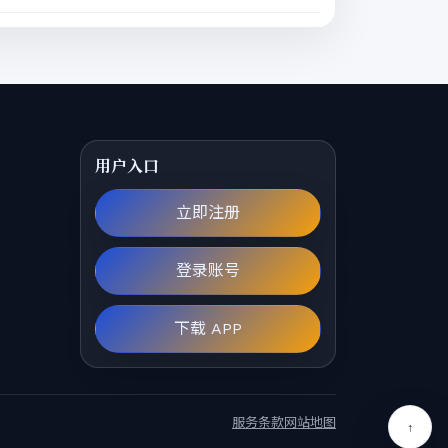
用户入口
立即注册
登录账号
下载 APP
服务条款
网站地图
↑