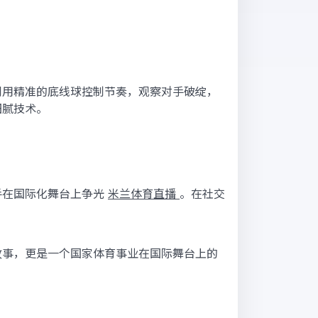
利用精准的底线球控制节奏，观察对手破绽，
细腻技术。
手在国际化舞台上争光
米兰体育直播
。在社交
故事，更是一个国家体育事业在国际舞台上的