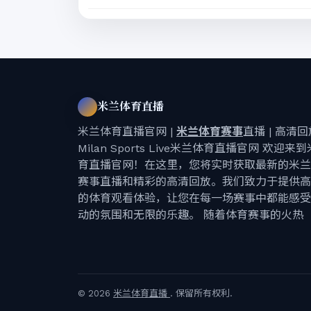
米兰体育直播
米兰体育直播官网 |
米兰体育赛事
直播 | 高清回
Milan Sports Live米兰体育直播官网 欢迎来
育直播官网！在这里，您将实时获取最新的米兰
赛事直播和精彩的高清回放。我们致力于提供高
的体育观看体验，让您在每一场赛事中都能感受
动的氛围和无限的乐趣。 随着体育赛事的火热
© 2026
米兰体育直播
. 保留所有权利.