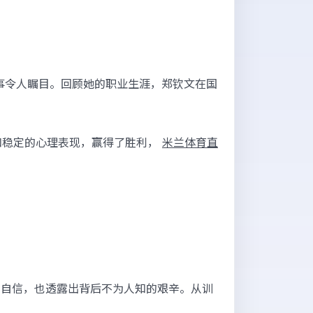
事令人瞩目。回顾她的职业生涯，郑钦文在国
和稳定的心理表现，赢得了胜利，
米兰体育直
的自信，也透露出背后不为人知的艰辛。从训