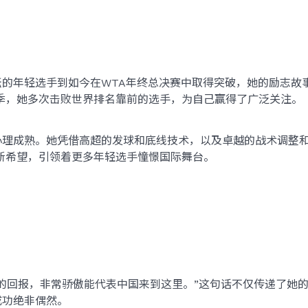
的年轻选手到如今在WTA年终总决赛中取得突破，她的励志故
赛季，她多次击败世界排名靠前的选手，为自己赢得了广泛关注。
心理成熟。她凭借高超的发球和底线技术，以及卓越的战术调整
新希望，引领着更多年轻选手憧憬国际舞台。
的回报，非常骄傲能代表中国来到这里。”这句话不仅传递了她
成功绝非偶然。