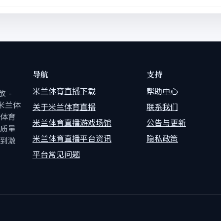
导航
支持
米兰体育直播下载
帮助中心
放 -
到米兰体
关于米兰体育直播
联系我们
体育
米兰体育直播游戏场馆
公告与更新
质量
米兰体育直播平台资讯
隐私政策
到激
平台常见问题