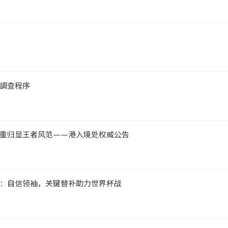
調查程序
重归显王者风范——港入境处权威公告
：自信领袖，关键替补助力世界杯战