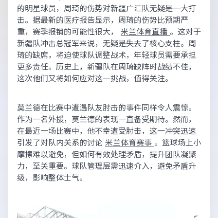
的明星球员，周琦的伤势对新疆广汇队无疑是一大打
击。据最新的医疗报告显示，周琦的伤势比预期严
重，赛季报销的可能性很大，
米兰体育直播
。这对于
新疆队冲击总冠军来说，无疑是失去了核心支柱。周
琦的缺席，将迫使球队调整战术，年轻球员需要承担
更多责任。历史上，新疆队在周琦缺阵时战绩不佳，
这次他们又将如何应对这一挑战，值得关注。
莫兰德在比赛中遭遇队友肘击的事件同样令人震惊。
作为一名外援，莫兰德的表现一直备受期待。然而，
在最近一场比赛中，他不幸遭受肘击，这一冲突迅速
引发了对队内关系的讨论
米兰体育赛事
。篮球场上小
摩擦难以避免，但如何有效处理矛盾，提升团队凝聚
力，至关重要。球队管理层需迅速介入，避免矛盾升
级，影响整体士气。